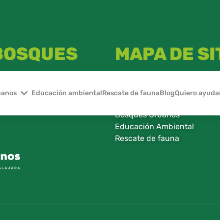
 BOSQUES
MAPA DE SI
Inicio
Nosotros
banos
Educación ambiental
Rescate de fauna
Blog
Quiero ayuda
 dedicado a la administración
Eventos
nos del área Metropolitana de
Bosques Urbanos
Educación Ambiental
Rescate de fauna​