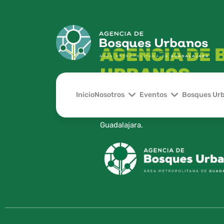
AGENCIA DE
URBANOS
Inicio
Nosotros
Eventos
Bosques Ur
Organismo Público Descentralizado,
pública de parques y Bosques Urba
Guadalajara.