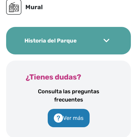
Mural
Historia del Parque
El 26 de agosto del año 2020, el terreno es
visitado por el Gobernador del Estado de Jalisco
¿Tienes dudas?
Enrique Alfaro, la alcaldesa de San Pedro
Consulta las preguntas
Tlaquepaque María Elena Limón, la Coordinadora
frecuentes
General Estratégica de Gestión del Territorio
Patricia Martínez Barba, el Director del IMEPLAN
Mario Silva Rodríguez y demás funcionarios del
Ver más
gobierno municipal, metropolitano y estatal con
el objetivo de comunicar al Colectivo Bosque