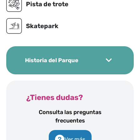
Pista de trote
Skatepark
Historia del Parque
Con más de 30 años de historia, el Parque de la
Solidaridad Iberoamericana, fue llamada así en
¿Tienes dudas?
honor a la primera Cumbre de Jefes de Estado y
Consulta las preguntas
de Gobierno de los Países Iberoamericanos que
frecuentes
se llevó a cabo en Guadalajara en julio de 1991. A
partir de entonces, es considerado como uno de
los parques más grandes e importantes de
Ver más