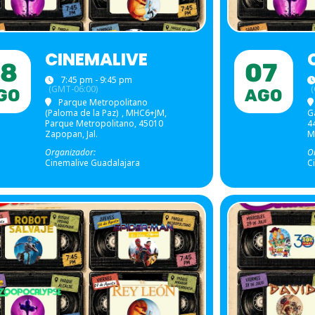
CINEMALIVE
08
07
7:45 pm - 9:45 pm
(GMT-06:00)
GO
AGO
Parque Metropolitano
(Paloma de la Paz)
, MHC6+JM,
G
Parque Metropolitano, 45010
4
Zapopan, Jal.
M
Organizador:
O
Cinemalive Guadalajara
C