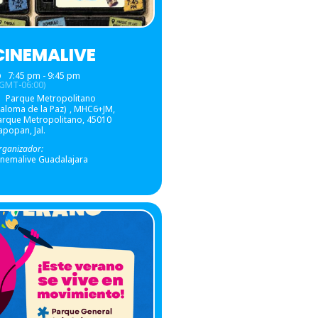
CINEMALIVE
7:45 pm - 9:45 pm
(GMT-06:00)
Parque Metropolitano
Paloma de la Paz)
, MHC6+JM,
arque Metropolitano, 45010
apopan, Jal.
rganizador:
inemalive Guadalajara