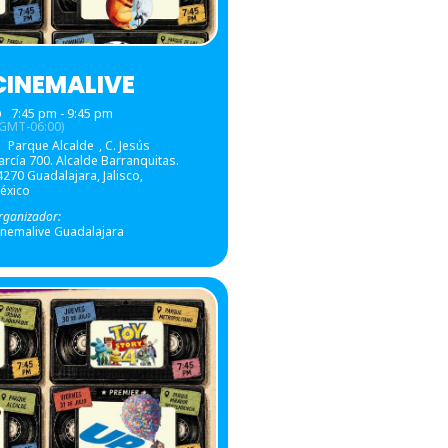
CINEMALIVE
7:45 pm - 9:45 pm
(GMT-06:00)
Parque Alcalde
, C. Jesús
arcía 700. Alcalde Barranquitas.
4270 Guadalajara, Jalisco,
éxico
rganizador:
inemalive Guadalajara