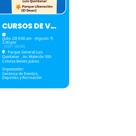
CURSOS DE VERANO
(Julio 20) 9:00 am - (Agosto 7)
2:00 pm
(GMT-06:00)
Parque General Luis
Quintanar
, Av. Malecón 300.
Colonia Benito Juárez
Organizador:
Gerencia de Eventos,
Deportes y Recreación