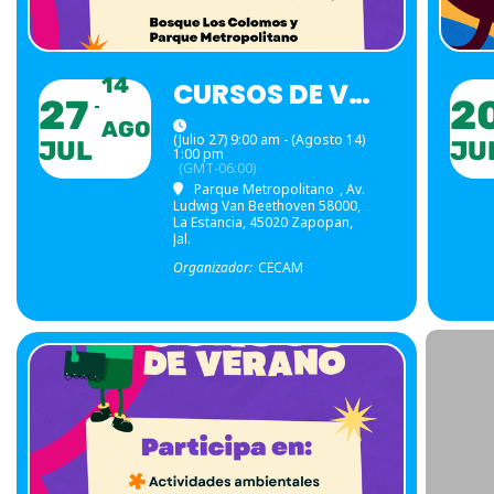
14
CURSOS DE VERANO
27
2
AGO
(Julio 27) 9:00 am - (Agosto 14)
JUL
JU
1:00 pm
(GMT-06:00)
Parque Metropolitano
, Av.
Ludwig Van Beethoven 58000,
La Estancia, 45020 Zapopan,
Jal.
Organizador:
CECAM