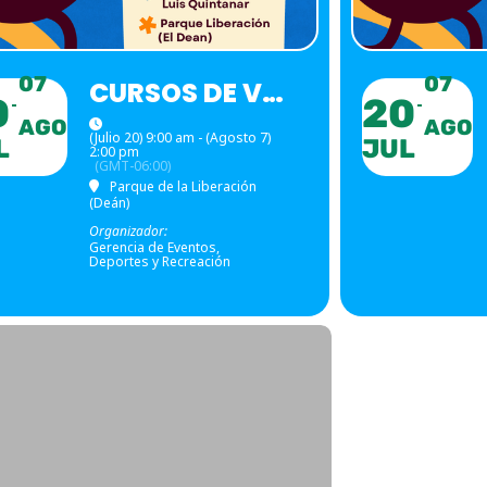
07
07
CURSOS DE VERANO
0
20
AGO
AGO
(Julio 20) 9:00 am - (Agosto 7)
L
JUL
2:00 pm
(GMT-06:00)
Parque de la Liberación
(Deán)
Organizador:
Gerencia de Eventos,
Deportes y Recreación