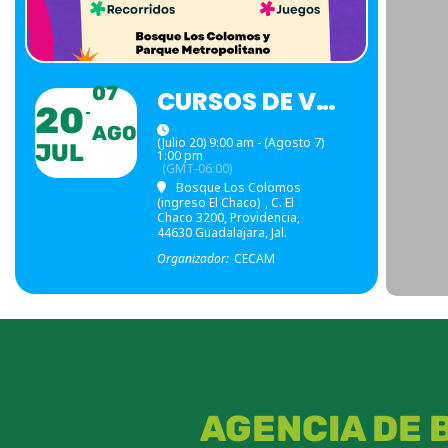
07
CURSOS DE VERANO
20
AGO
(Julio 20) 9:00 am - (Agosto 7)
JUL
1:00 pm
(GMT-06:00)
Bosque Los Colomos
(ingreso El Chaco)
, C. El
Chaco 3200, Providencia,
44630 Guadalajara, Jal.
Organizador:
CECAM
AGENCIA DE