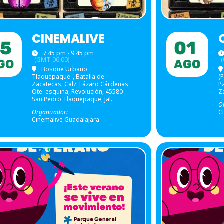
CINEMALIVE
5
01
7:45 pm - 9:45 pm
(GMT-06:00)
GO
AGO
Bosque Urbano
Tlaquepaque
, Batalla de
(
Zacatecas, Calz. Lázaro Cárdenas
P
Ote. esquina, Revolución, 45580
Z
San Pedro Tlaquepaque, Jal.
O
Organizador:
C
Cinemalive Guadalajara