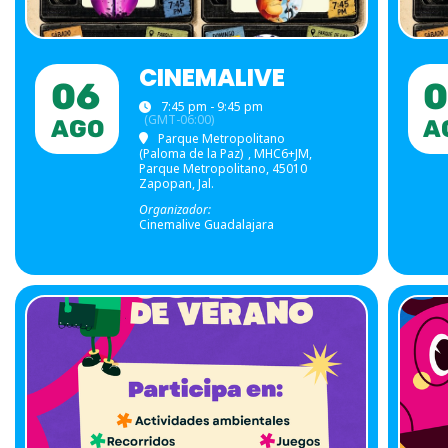
CINEMALIVE
06
0
7:45 pm - 9:45 pm
(GMT-06:00)
AGO
A
Parque Metropolitano
(Paloma de la Paz)
, MHC6+JM,
Parque Metropolitano, 45010
Zapopan, Jal.
Organizador:
Cinemalive Guadalajara