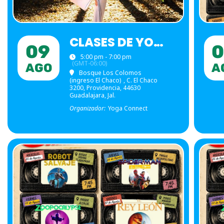
CLASES DE YOGA
09
5:00 pm - 7:00 pm
(GMT-06:00)
AGO
A
Bosque Los Colomos
(ingreso El Chaco)
, C. El Chaco
3200, Providencia, 44630
Guadalajara, Jal.
Organizador:
Yoga Connect