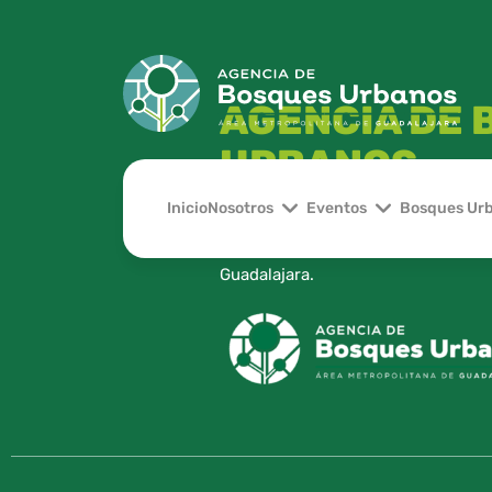
AGENCIA DE
URBANOS
Inicio
Nosotros
Eventos
Bosques Ur
Organismo Público Descentralizado,
pública de parques y Bosques Urba
Guadalajara.