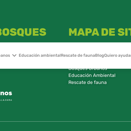
 BOSQUES
MAPA DE SI
Inicio
Nosotros
banos
Educación ambiental
Rescate de fauna
Blog
Quiero ayuda
 dedicado a la administración
Eventos
nos del área Metropolitana de
Bosques Urbanos
Educación Ambiental
Rescate de fauna​