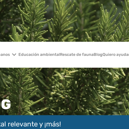
banos
Educación ambiental
Rescate de fauna
Blog
Quiero ayuda
OG
al relevante y ¡más!