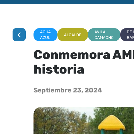
‹
AGUA
ÁVILA
DE 
ALCALDE
AZUL
CAMACHO
BA
Conmemora AMB
historia
Septiembre 23, 2024