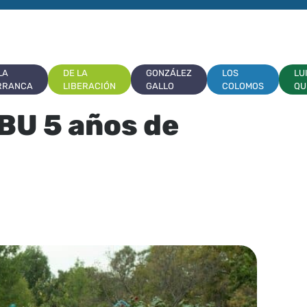
LA
DE LA
GONZÁLEZ
LOS
LU
RRANCA
LIBERACIÓN
GALLO
COLOMOS
QU
U 5 años de