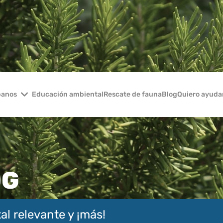
banos
Educación ambiental
Rescate de fauna
Blog
Quiero ayuda
OG
al relevante y ¡más!