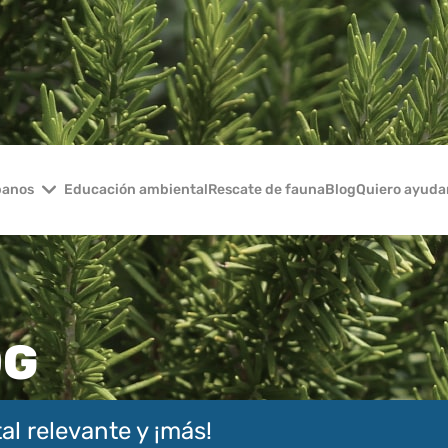
banos
Educación ambiental
Rescate de fauna
Blog
Quiero ayuda
OG
al relevante y ¡más!