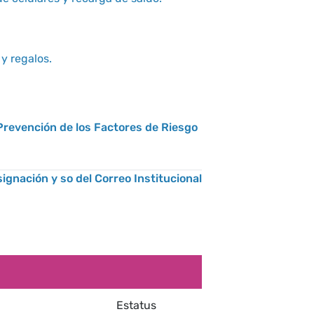
Rev. 01
Actualiza
y regalos.
Rev. 01
Prevención de los Factores de Riesgo
Actualiza
Rev. 02
Actualiza
ignación y so del Correo Institucional
Rev.00
Estatus