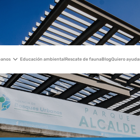
banos
Educación ambiental
Rescate de fauna
Blog
Quiero ayuda