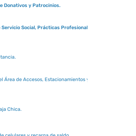
Actualiza
 Donativos y Patrocinios.
Rev. 02
ervicio Social, Prácticas Profesionales y
Actualiza
Rev. 05
Actualiza
stancia.
Rev. 02
l Área de Accesos, Estacionamientos y
Actualiza
Rev. 01
Actualiza
ja Chica.
Rev. 02
Actualiza
 celulares y recarga de saldo.