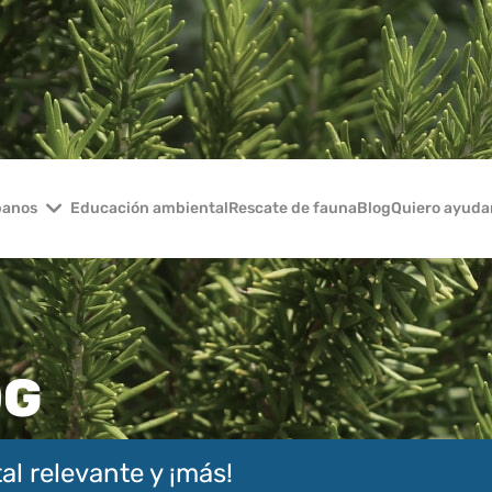
banos
Educación ambiental
Rescate de fauna
Blog
Quiero ayuda
OG
al relevante y ¡más!