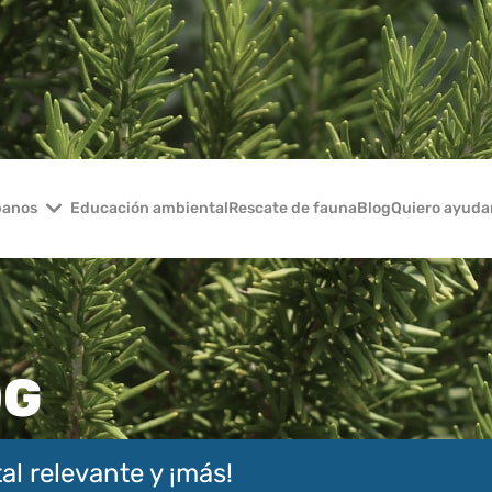
banos
Educación ambiental
Rescate de fauna
Blog
Quiero ayuda
OG
al relevante y ¡más!