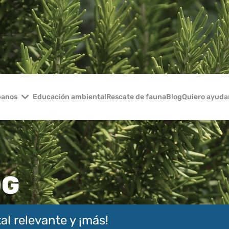
banos
Educación ambiental
Rescate de fauna
Blog
Quiero ayuda
OG
al relevante y ¡más!