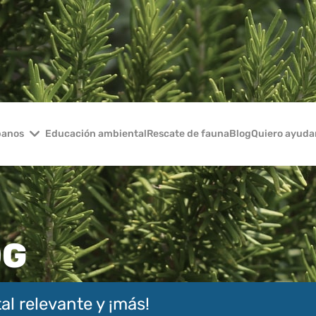
banos
Educación ambiental
Rescate de fauna
Blog
Quiero ayuda
OG
al relevante y ¡más!