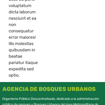
voluptatum
dicta laborum
nesciunt et ea
non
consequatur
error maiores!
Illo molestias
quibusdam in
beatae
pariatur itaque
expedita sed
optio.
AGENCIA DE BOSQUES URBANOS
Organismo Público Descentralizado, dedicado a la administración
pública de parques y Bosques Urbanos del área Metropolitana de