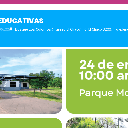
 EDUCATIVAS
06:00)
Bosque Los Colomos (ingreso El Chaco)
, C. El Chaco 3200, Providen