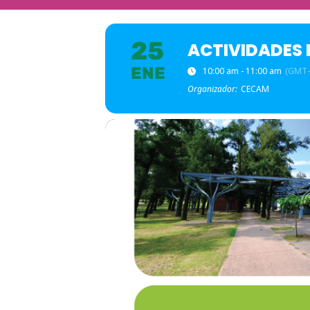
25
ACTIVIDADES
ENE
10:00 am - 11:00 am
(GMT-
Organizador:
CECAM