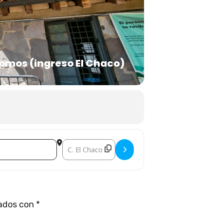
omos (ingreso El Chaco)
Destination Address - ACTIVIDADES EDUCATIVAS
cados con
*