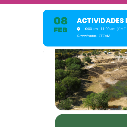
08
ACTIVIDADES
FEB
10:00 am - 11:00 am
(GMT-
Organizador:
CECAM