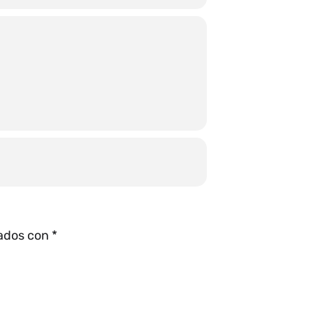
cados con
*