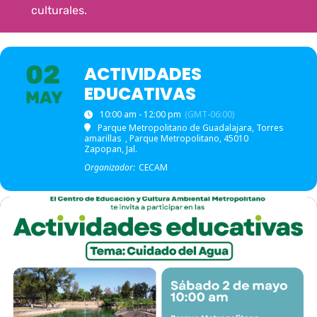
culturales.
02
ACTIVIDADES
EDUCATIVAS
MAY
10:00 am - 12:00 pm
(GMT-06:00)
Parque Metropolitano de Guadalajara, Torres
amarillas
, Parque Metropolitano, 45010
Zapopan, Jal.
Organizador:
CECAM