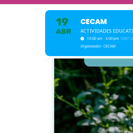
19
CECAM
ABR
ACTIVIDADES EDUCAT
10:00 am - 3:00 pm
(GMT-0
Organizador:
CECAM