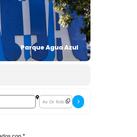
Parque Agua Azul
Destination Address - CECAM []
cados con
*