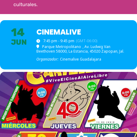
culturales.
14
CINEMALIVE
JUN
7:45 pm - 9:45 pm
(GMT-06:00)
Parque Metropolitano
, Av. Ludwig Van
Beethoven 58000, La Estancia, 45020 Zapopan, Jal.
Organizador:
Cinemalive Guadalajara