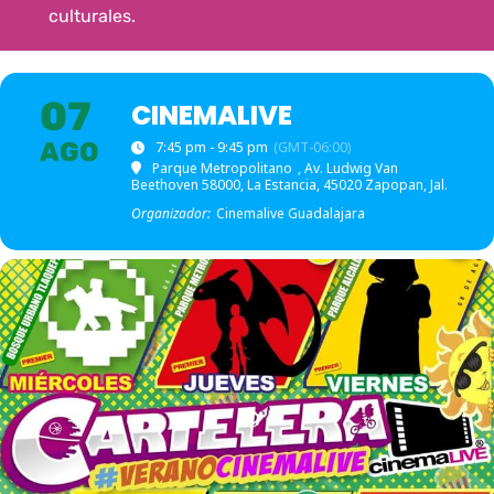
culturales.
07
CINEMALIVE
AGO
7:45 pm - 9:45 pm
(GMT-06:00)
Parque Metropolitano
, Av. Ludwig Van
Beethoven 58000, La Estancia, 45020 Zapopan, Jal.
Organizador:
Cinemalive Guadalajara