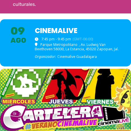
culturales.
09
CINEMALIVE
AGO
7:45 pm - 9:45 pm
(GMT-06:00)
Parque Metropolitano
, Av. Ludwig Van
Beethoven 58000, La Estancia, 45020 Zapopan, Jal.
Organizador:
Cinemalive Guadalajara