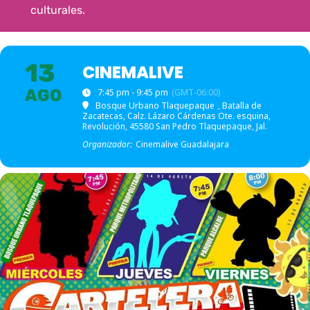
culturales.
13
CINEMALIVE
AGO
7:45 pm - 9:45 pm
(GMT-06:00)
Bosque Urbano Tlaquepaque
, Batalla de
Zacatecas, Calz. Lázaro Cárdenas Ote. esquina,
Revolución, 45580 San Pedro Tlaquepaque, Jal.
Organizador:
Cinemalive Guadalajara