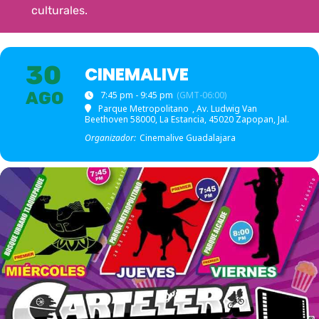
culturales.
30
CINEMALIVE
AGO
7:45 pm - 9:45 pm
(GMT-06:00)
Parque Metropolitano
, Av. Ludwig Van
Beethoven 58000, La Estancia, 45020 Zapopan, Jal.
Organizador:
Cinemalive Guadalajara