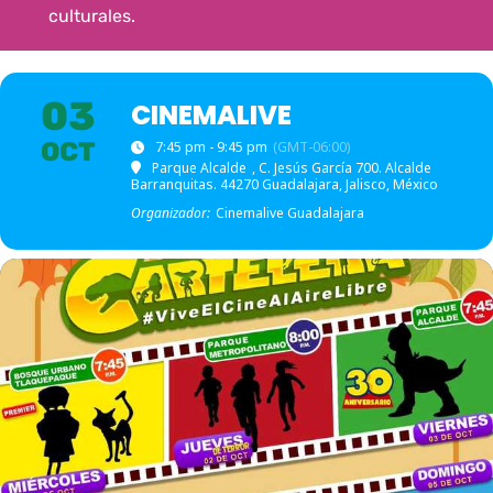
culturales.
03
CINEMALIVE
OCT
7:45 pm - 9:45 pm
(GMT-06:00)
Parque Alcalde
, C. Jesús García 700. Alcalde
Barranquitas. 44270 Guadalajara, Jalisco, México
Organizador:
Cinemalive Guadalajara