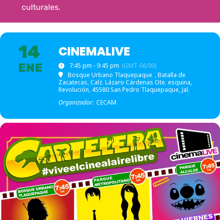
culturales.
14
CINEMALIVE
ENE
7:45 pm - 9:45 pm
(GMT-06:00)
Bosque Urbano Tlaquepaque
, Batalla de
Zacatecas, Calz. Lázaro Cárdenas Ote. esquina,
Revolución, 45580 San Pedro Tlaquepaque, Jal.
Organizador:
CECAM