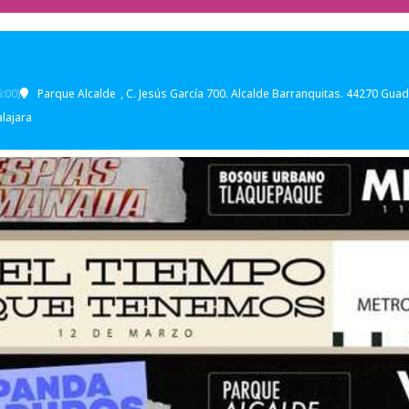
:00)
Parque Alcalde
, C. Jesús García 700. Alcalde Barranquitas. 44270 Guada
lajara