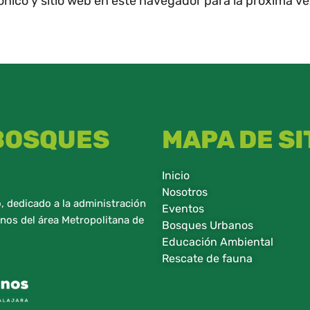
ónico y sitio web en este navegador para la próxima v
 BOSQUES
MAPA DE SI
Inicio
Nosotros
 dedicado a la administración
Eventos
nos del área Metropolitana de
Bosques Urbanos
Educación Ambiental
Rescate de fauna​