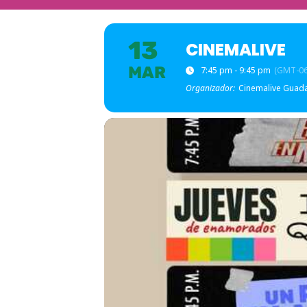
13
CINEMALIVE
MAR
7:45 pm - 9:45 pm
(GMT-06
Organizador:
Cinemalive Guada