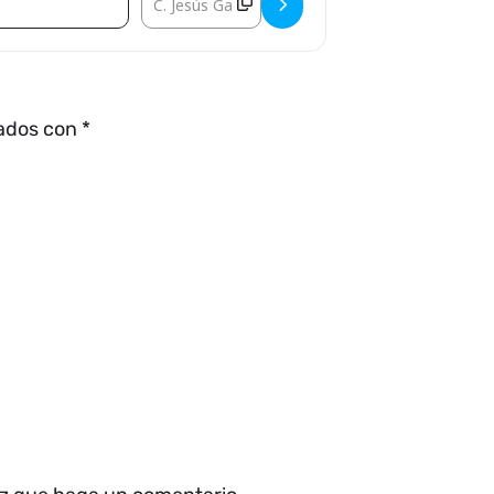
cados con
*