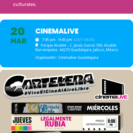
culturales.
20
CINEMALIVE
MAR
7:45 pm - 9:45 pm
(GMT-06:00)
Parque Alcalde
, C. Jesús García 700. Alcalde
Barranquitas. 44270 Guadalajara, Jalisco, México
Organizador:
Cinemalive Guadalajara