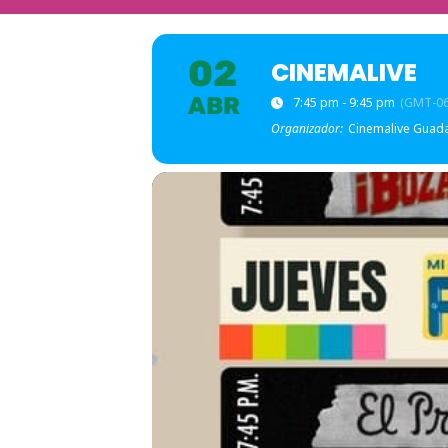
02
CINEMALIVE
ABR
7:45 pm - 9:45 pm
(GMT-06
Organizador:
Cinemalive Guada