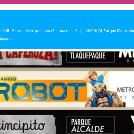
:00)
Parque Metropolitano (Paloma de la Paz)
, MHC6+JM, Parque Metropoli
lajara