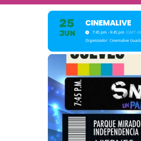
25
CINEMALIVE
JUN
7:45 pm - 9:45 pm
(GMT-06
Organizador:
Cinemalive Guada