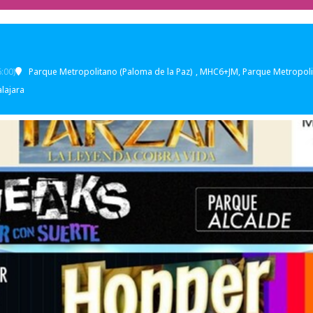
:00)
Parque Metropolitano (Paloma de la Paz)
, MHC6+JM, Parque Metropoli
lajara