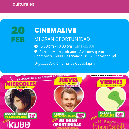
culturales.
20
CINEMALIVE
FEB
MI GRAN OPORTUNIDAD
8:00 pm - 10:00 pm
(GMT-06:00)
Parque Metropolitano
, Av. Ludwig Van
Beethoven 58000, La Estancia, 45020 Zapopan, Jal.
Organizador:
Cinemalive Guadalajara