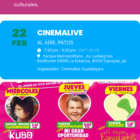
culturales.
22
CINEMALIVE
FEB
AL AIRE, PATOS
7:30 pm - 9:30 pm
(GMT-06:00)
Parque Metropolitano
, Av. Ludwig Van
Beethoven 58000, La Estancia, 45020 Zapopan, Jal.
Organizador:
Cinemalive Guadalajara