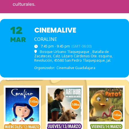
culturales.
12
CINEMALIVE
MAR
CORALINE
7:45 pm - 9:45 pm
(GMT-06:00)
Bosque Urbano Tlaquepaque
, Batalla de
Zacatecas, Calz. Lázaro Cárdenas Ote. esquina,
Revolución, 45580 San Pedro Tlaquepaque, Jal.
Organizador:
Cinemalive Guadalajara