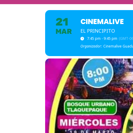
21
CINEMALIVE
MAR
EL PRINCIPITO
7:45 pm - 9:45 pm
(GMT-06
Organizador:
Cinemalive Guada