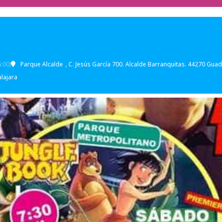
:00)
Parque Alcalde
, C. Jesús García 700. Alcalde Barranquitas. 44270 Guada
lajara