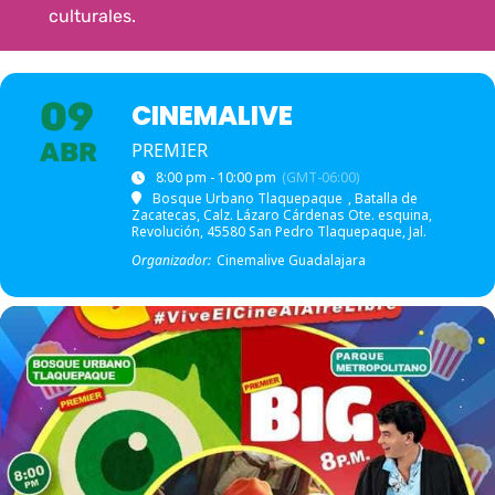
culturales.
09
CINEMALIVE
ABR
PREMIER
8:00 pm - 10:00 pm
(GMT-06:00)
Bosque Urbano Tlaquepaque
, Batalla de
Zacatecas, Calz. Lázaro Cárdenas Ote. esquina,
Revolución, 45580 San Pedro Tlaquepaque, Jal.
Organizador:
Cinemalive Guadalajara