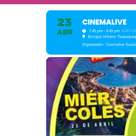
23
CINEMALIVE
ABR
7:45 pm - 9:45 pm
(GMT-06
Bosque Urbano Tlaquepa
Organizador:
Cinemalive Guada