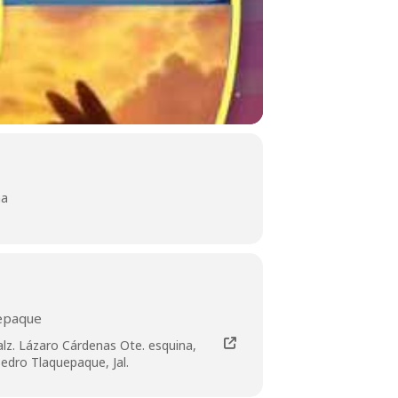
na
epaque
alz. Lázaro Cárdenas Ote. esquina,
edro Tlaquepaque, Jal.