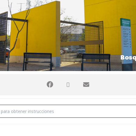
Bosq
E []