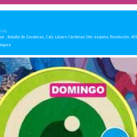
:00)
que
, Batalla de Zacatecas, Calz. Lázaro Cárdenas Ote. esquina, Revolución, 45
lajara