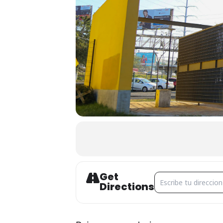
Get
Address - CINEMALIV
Directions