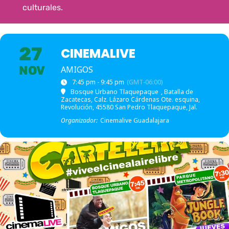
culturales.
27
CINEMALIVE
NOV
AMIGOS
7:45 pm - 9:45 pm
(GMT-06:00)
Bosque Urbano Tlaquepaque
, Batalla de
Zacatecas, Calz. Lázaro Cárdenas Ote. esquina,
Revolución, 45580 San Pedro Tlaquepaque, Jal.
Organizador:
Cinemalive Guadalajara