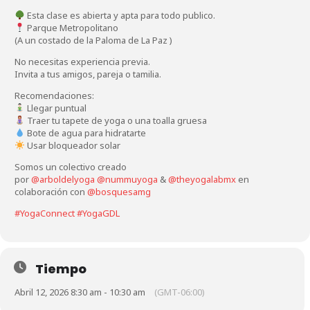
Esta clase es abierta y apta para todo publico.
Parque Metropolitano
(A un costado de la Paloma de La Paz )
No necesitas experiencia previa.
Invita a tus amigos, pareja o tamilia.
Recomendaciones:
Llegar puntual
Traer tu tapete de yoga o una toalla gruesa
Bote de agua para hidratarte
Usar bloqueador solar
Somos un colectivo creado
por
@arboldelyoga
@nummuyoga
&
@theyogalabmx
en
colaboración con
@bosquesamg
#YogaConnect
#YogaGDL
Tiempo
Abril 12, 2026 8:30 am - 10:30 am
(GMT-06:00)