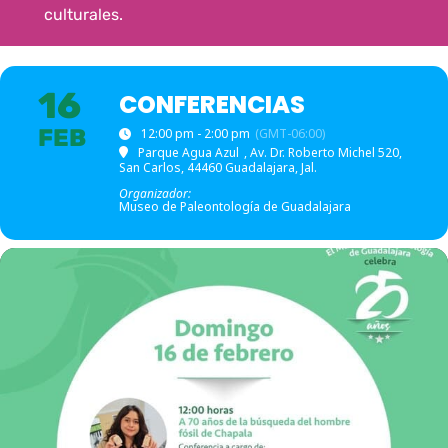
culturales.
16
CONFERENCIAS
FEB
12:00 pm - 2:00 pm
(GMT-06:00)
Parque Agua Azul
, Av. Dr. Roberto Michel 520,
San Carlos, 44460 Guadalajara, Jal.
Organizador:
Museo de Paleontología de Guadalajara