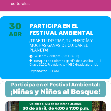
culturales.
30
PARTICIPA EN EL
FESTIVAL AMBIENTAL
ABR
¡TRAE TU DISFRAZ, TU ENERGÍA Y
MUCHAS GANAS DE CUIDAR EL
PLANETA!
4:00 pm - 7:00 pm
(GMT-06:00)
Bosque Los Colomos (Jardín del Castillo)
, C. El
Chaco 3200, Providencia, 44630 Guadalajara, Jal.
Organizador:
CECAM