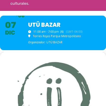
culturales.
08
07
UTÜ BAZAR
DIC
11:00 am - 7:00 pm
(8)
(GMT-06:00)
Torres Rojas Parque Metropolitano
Organizador:
UTÜ BAZAR