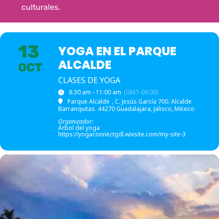
culturales.
13
YOGA EN EL PARQUE
ALCALDE
OCT
CLASES DE YOGA
8:30 am - 11:00 am
(GMT-06:00)
Parque Alcalde
, C. Jesús García 700. Alcalde
Barranquitas. 44270 Guadalajara, Jalisco, México
Organizador:
Árbol del yoga
https://yogaconnectgdl.wixsite.com/my-site-3