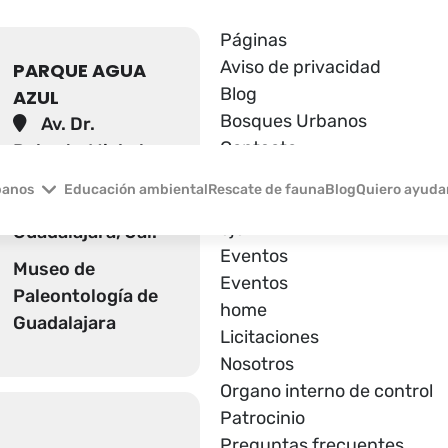
Páginas
Aviso de privacidad
PARQUE AGUA
Blog
AZUL
Bosques Urbanos
Av. Dr.
Contacto
Roberto Michel
contacto
520, San Carlos,
banos
Educación ambiental
Rescate de fauna
Blog
Quiero ayuda
Educación ambiental
44460
eje
Guadalajara, Jal.
Eventos
Museo de
Eventos
Paleontología de
home
Guadalajara
Licitaciones
Nosotros
Organo interno de control
Patrocinio
Preguntas frecuentes