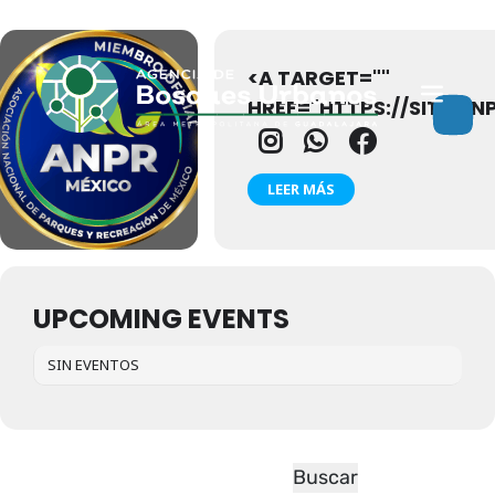
Eventos de este organizador
<A TARGET=""
HREF="HTTPS://SITE.A
LEER MÁS
UPCOMING EVENTS
SIN EVENTOS