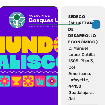
Eventos de este organizador
SEDECO
(SECRETARÍA
DE
DESARROLLO
ECONÓMICO)
C. Manuel
López Cotilla
1505-Piso 3,
Col
Americana,
Lafayette,
44150
Guadalajara,
Jal.